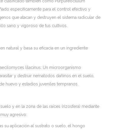
te clasificado también como Purpureocillium
eñado específicamente para el control efectivo y
enos que atacan y destruyen el sistema radicular de
llo sano y vigoroso de tus cultivos.
n natural y basa su eficacia en un ingrediente
Paecilomyces lilacinus: Un microorganismo
arasitar y destruir nematodos dañinos en el suelo,
de huevo y estadios juveniles tempranos.
suelo y en la zona de las raíces (rizosfera) mediante
 muy agresivo:
s su aplicación al sustrato o suelo, el hongo