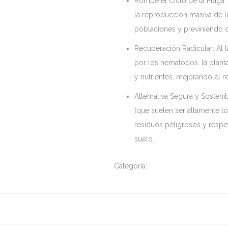
Rompe el Ciclo de la Plaga:
la reproducción masiva de 
poblaciones y previniendo d
Recuperación Radicular: Al li
por los nematodos, la plan
y nutrientes, mejorando el 
Alternativa Segura y Sosteni
(que suelen ser altamente t
residuos peligrosos y respe
suelo.
Categoría:
Línea biológica