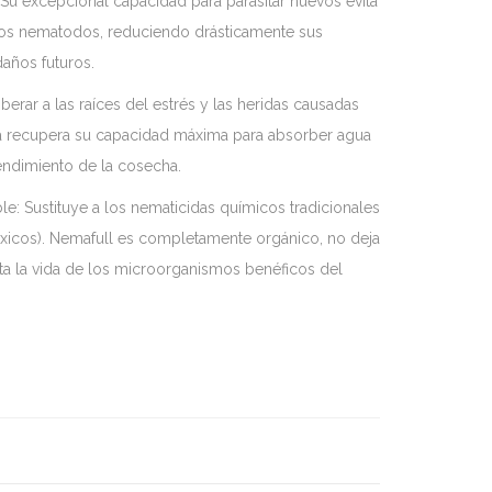
 Su excepcional capacidad para parasitar huevos evita
los nematodos, reduciendo drásticamente sus
años futuros.
berar a las raíces del estrés y las heridas causadas
ta recupera su capacidad máxima para absorber agua
rendimiento de la cosecha.
ble: Sustituye a los nematicidas químicos tradicionales
óxicos). Nemafull es completamente orgánico, no deja
ta la vida de los microorganismos benéficos del