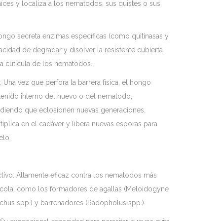
aíces y localiza a los nematodos, sus quistes o sus
hongo secreta enzimas específicas (como quitinasas y
acidad de degradar y disolver la resistente cubierta
la cutícula de los nematodos.
: Una vez que perfora la barrera física, el hongo
ntenido interno del huevo o del nematodo,
idiendo que eclosionen nuevas generaciones.
iplica en el cadáver y libera nuevas esporas para
elo.
ctivo: Altamente eficaz contra los nematodos más
ícola, como los formadores de agallas (Meloidogyne
nchus spp.) y barrenadores (Radopholus spp.).