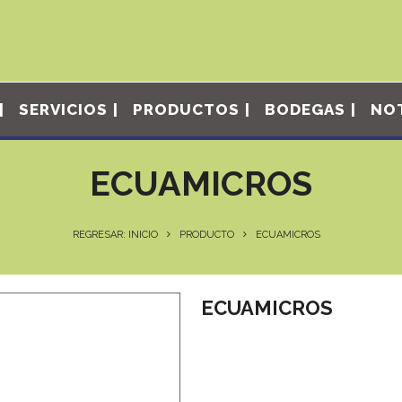
SERVICIOS
PRODUCTOS
BODEGAS
NOT
ECUAMICROS
REGRESAR: INICIO
PRODUCTO
ECUAMICROS
ECUAMICROS
Fertilizante foliar completo más v
indispensables para los cultivos, 
plantas.