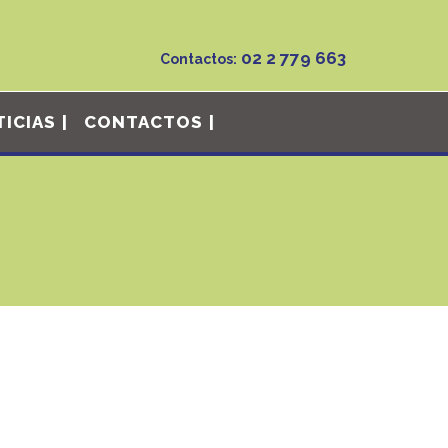
02 2 779 663
Contactos:
ICIAS
CONTACTOS
itaminas de alta solubilidad con elementos
sin presencia de cloro o elementos nocivos para las