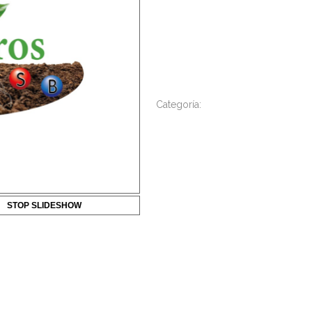
BENEFICIOS
Mejora los procesos de floración, 
OMEGA MICRO – FICHA TECNICA
Categoría:
Fertilizantes Foliares
STOP SLIDESHOW