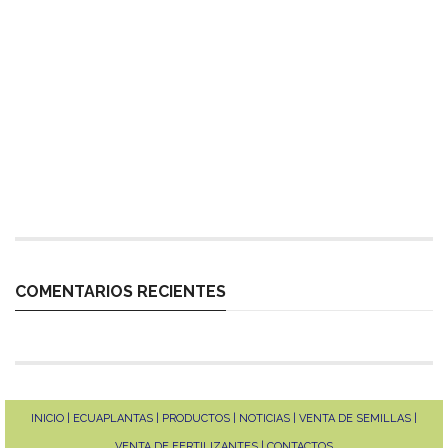
EXPERTOS EN LA GERMINACIÓN DE CUALQUIER TIPO DE
VARIEDAD QUE TU CULTIVO REQUIERA.
MANEJO TÉCNICO EN PLANTACIONES DE PITAHAYA
MANEJO NUTRICIONAL EN CULTIVOS DE FRUTAS EXÓTICAS
DE EXPORTACIÓN
MANEJO DE ALTO RENDIMIENTO EN CULTIVOS DE CICLO
CORTO
INDUCCIÓN FLORAL EN PITAHAYA
COMENTARIOS RECIENTES
INICIO | ECUAPLANTAS | PRODUCTOS | NOTICIAS | VENTA DE SEMILLAS |
VENTA DE FERTILIZANTES | CONTACTOS